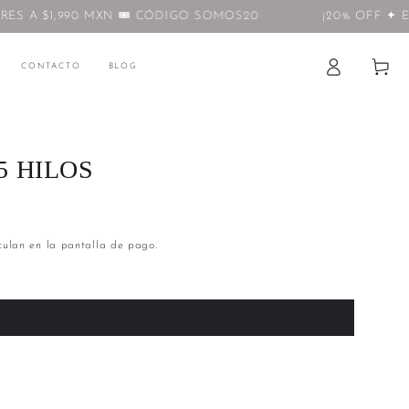
S A $1,990 MXN 🎟️ CÓDIGO SOMOS20
¡20% OFF ✦ EN
Iniciar
Carrito
CONTACTO
BLOG
sesión
5 HILOS
culan en la pantalla de pago.