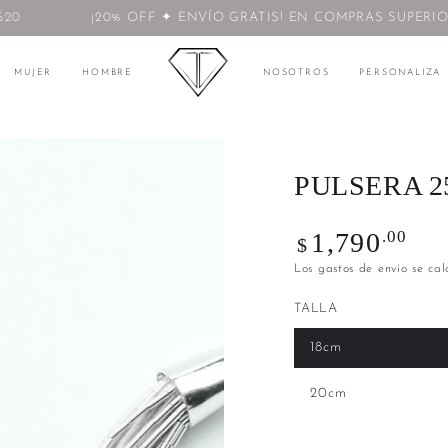
0
¡20% OFF ✦ ENVÍO GRATIS! EN COMPRAS SUPERIORE
MUJER
HOMBRE
NOSOTROS
PERSONALIZA
PULSERA 2
Precio
.00
1,790
$
regular
Los
gastos de envío
se cal
TALLA
18cm
20cm